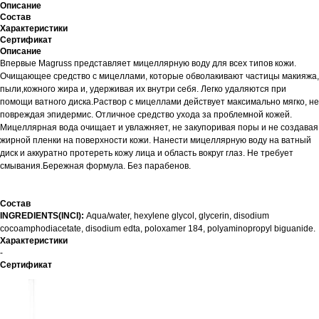
Описание
Состав
Характеристики
Сертификат
Описание
Впервые Magruss представляет мицеллярную воду для всех типов кожи.
Очищающее средство с мицеллами, которые обволакивают частицы макияжа,
пыли,кожного жира и, удерживая их внутри себя. Легко удаляются при
помощи ватного диска.Раствор с мицеллами действует максимально мягко, не
повреждая эпидермис. Отличное средство ухода за проблемной кожей.
Мицеллярная вода очищает и увлажняет, не закупоривая поры и не создавая
жирной пленки на поверхности кожи. Нанести мицеллярную воду на ватный
диск и аккуратно протереть кожу лица и область вокруг глаз. Не требует
смывания.Бережная формула. Без парабенов.
Состав
INGREDIENTS(INCI):
Aqua/water, hexylene glycol, glycerin, disodium
cocoamphodiacetate, disodium edta, poloxamer 184, polyaminopropyl biguanide.
Характеристики
-
Сертификат