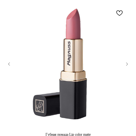
Губная помада Lip color matte
На