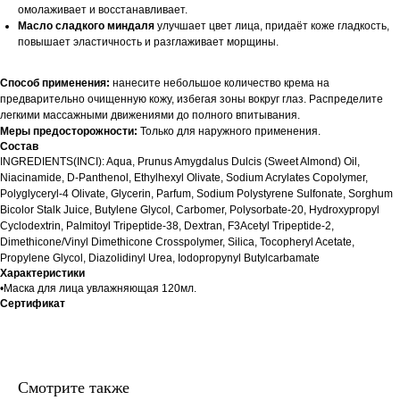
омолаживает и восстанавливает.
Масло сладкого миндаля
улучшает цвет лица, придаёт коже гладкость,
повышает эластичность и разглаживает морщины.
Способ применения:
нанесите небольшое количество крема на
предварительно очищенную кожу, избегая зоны вокруг глаз. Распределите
легкими массажными движениями до полного впитывания.
Меры предосторожности:
Только для наружного применения.
Состав
INGREDIENTS(INCI): Aqua, Prunus Amygdalus Dulcis (Sweet Almond) Oil,
Niacinamide, D-Panthenol, Ethylhexyl Olivate, Sodium Acrylates Copolymer,
Polyglyceryl-4 Olivate, Glycerin, Parfum, Sodium Polystyrene Sulfonate, Sorghum
Bicolor Stalk Juice, Butylene Glycol, Carbomer, Polysorbate-20, Hydroxypropyl
Cyclodextrin, Palmitoyl Tripeptide-38, Dextran, F3Acetyl Tripeptide-2,
Dimethicone/Vinyl Dimethicone Crosspolymer, Silica, Tocopheryl Acetate,
Propylene Glycol, Diazolidinyl Urea, Iodopropynyl Butylcarbamate
Характеристики
•Маска для лица увлажняющая 120мл.
Сертификат
Смотрите также