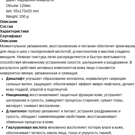
дарит ощущение комфорта.
Объём: 120мл.
lwh: 55x170x55 mm
Weight: 200 g
Описание
Состав
Характеристики
Сертификат
Описание
Моментальное увлажнение, восстановление и питание обеспечит крем-маска
для лица и шеи с гиалуроновой кислотой, д-пантенолом и маслом сладкого
миндаля. Нежная текстура легко распределяется и быстро впитывается,
способствуя мгновенному устранению сухости, шелушения и раздражени. В
результате действия активных компонентов кожа лица становится
невероятно мягкая, увлажненная и сияющая.
Диналифт
улучшает образование коллагена, нормализует секрецию
сальных желез, защищает, обеспечивает эффект микро-лифтинга, делает
кожу гладкой, упругой и подтянутой.
Ниацинамид
восстанавливает защитные функции кожи, устраняет
шелушение и сухость, замедляет процессы старения, сужает поры,
матирует, снимает воспаление.
Д-пантенол
глубоко увлажняет и питает, устраняя раздражение и
сухость, обладает заживляющими свойствами, восстанавливает
обменные процессы в коже.
Гиалуроновая кислота
мгновенно восполняет потерю влаги в коже,
обеспечивает четкость овала лица, тонус и упругость тканей,