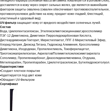
липидного барьера (основная масса витамина локализуется в роговом слое);
доставляется в кожу через секрет сальных желез, где является важнейшим
фактором защиты сквалена (сквален обеспечивает противовоспалительное,
противоопухолевое действие на кожу, придает коже гладкий, блестящий,
эластичный и здоровый вид).
UV-фильтр
защищает кожу от вредного воздействия солнечных лучей.
Состав
Вода, Циклопентасилоксан, Этилгексилметоксициннамат,кроссполимер
ПЭГ-12 Диметикона, Диметикон Пирролидокарбоновая Кислота,
Дистеардимониум Гекторит, Миристиллактат, ППГ-3 Миристиловый Эфир,
Хлорид Натрия, Диоксид Титана, Гидроксид Алюминия, Кроссполимер
Диметикона, Изододекан, Пропиленгликоль, Токоферилацетат,
Триэтоксикаприлилсилан, Акрилатов/Полиметилсиклоксиметакрилата
Сополимер, Пропиленкарбонат, Диазолидинилмочевина, Отдушка,
Метилпарабен, Пропилпарабен, Циклотетрасилоксан, Бутилгидрокситолуол.
Характеристики
•Создает плотное покрытие
•Адаптируется под цвет кожи
•Обладает UV-Фильтром
Сертификат