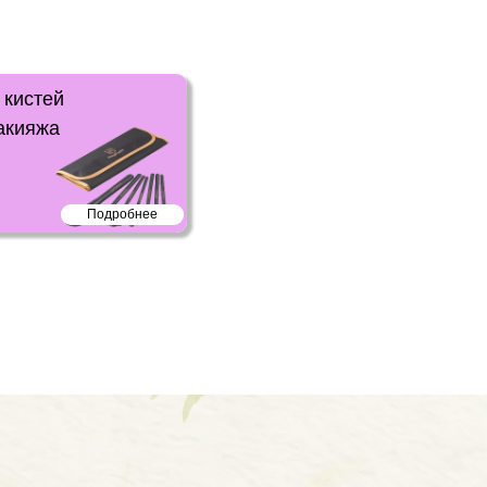
 кистей
акияжа
Подробнее